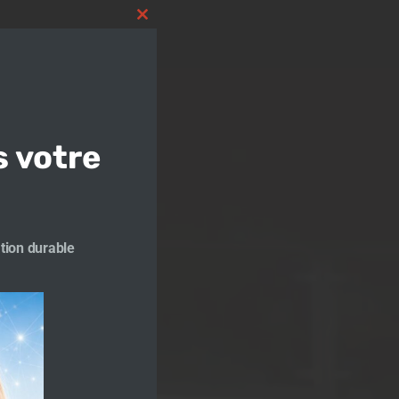
Close
this
module
s votre
tion durable
libri