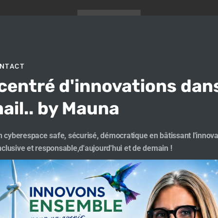
ONTACT
centré d'innovations dan
ager
ail.. by Mauna
 cyberespace safe, sécurisé, démocratique en bâtissant l'innova
inclusive et responsable,d'aujourd'hui et de demain !
026 Mauna Traikia. Created for free using WordPress and
Co