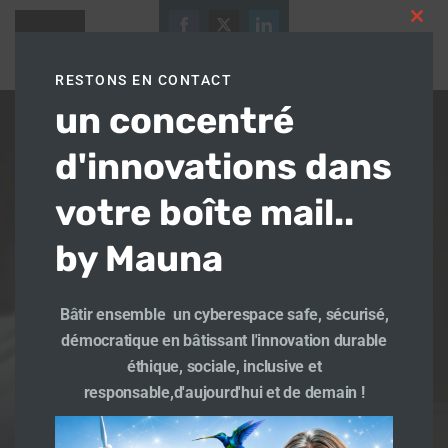
Aller
Clos
au
[ultimatemember form_id= »14112″]
this
25
27
contenu
33
modu
RESTONS EN CONTACT
Le savoir grandit quand il se partage :
Share
Share
Share
un concentré
on
on
on
Facebook
Twitter
Email
LinkedIn
Part
Facebook
Twitter
LinkedIn
Share
d'innovations dans
votre boîte mail..
by Mauna
© 2026 Mauna Traikia. Created for free using
WordPress and
Colibri
Bâtir ensemble un cyberespace safe, sécurisé,
démocratique en bâtissant l'innovation durable
éthique, sociale, inclusive et
responsable,d'aujourd'hui et de demain !