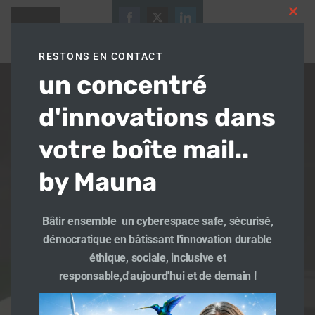
Aller
Clos
au
[ultimatemember form_id= »14112″]
this
25
27
contenu
33
modu
RESTONS EN CONTACT
Le savoir grandit quand il se partage :
Share
Share
Share
un concentré
on
on
on
Facebook
Twitter
Email
LinkedIn
Part
Facebook
Twitter
LinkedIn
Share
d'innovations dans
votre boîte mail..
by Mauna
© 2026 Mauna Traikia. Created for free using
WordPress and
Colibri
Bâtir ensemble un cyberespace safe, sécurisé,
démocratique en bâtissant l'innovation durable
éthique, sociale, inclusive et
responsable,d'aujourd'hui et de demain !