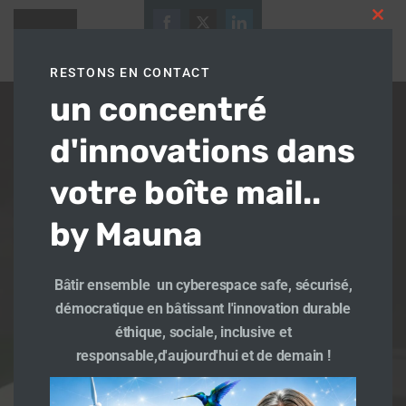
Aller
Clos
au
[ultimatemember form_id= »14112″]
this
25
27
contenu
33
modu
RESTONS EN CONTACT
Le savoir grandit quand il se partage :
Share
Share
Share
un concentré
on
on
on
Facebook
Twitter
Email
LinkedIn
Part
Facebook
Twitter
LinkedIn
Share
d'innovations dans
votre boîte mail..
by Mauna
© 2026 Mauna Traikia. Created for free using
WordPress and
Colibri
Bâtir ensemble un cyberespace safe, sécurisé,
démocratique en bâtissant l'innovation durable
éthique, sociale, inclusive et
responsable,d'aujourd'hui et de demain !