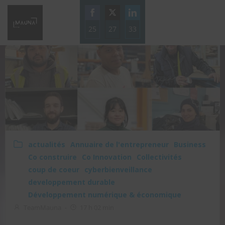
Aller
au
25
27
contenu
33
Share
Share
Share
on
on
on
Facebook
Twitter
LinkedIn
actualités
Annuaire de l'entrepreneur
Business
Co construire
Co Innovation
Collectivités
coup de coeur
cyberbienveillance
developpement durable
Développement numérique & économique
TeamMauna
-
17 h 02 min