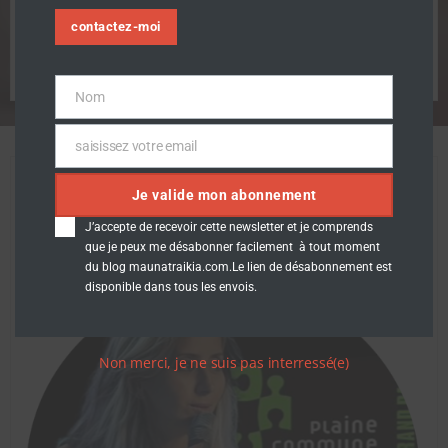
navigation
navigation
contactez-moi
Comments are closed
Nom
Nom
saisissez votre email
Email
Directrice conseil et management de l’innovation
Je valide mon abonnement
Transformation numérique. Former déléguée au
J’accepte de recevoir cette newsletter et je comprends
numérique de Plaine Commune – Grand Paris
que je peux me désabonner facilement à tout moment
Déléguée #smartcity #innovation #digitale
du blog maunatraikia.com.Le lien de désabonnement est
disponible dans tous les envois.
Non merci, je ne suis pas interressé(e)