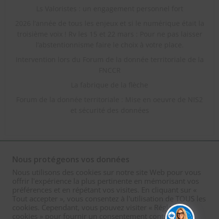
Ls Valoristes : un engagement personnel fort
2026 l’année de tous les enjeux et si le numérique était la
troisième voix ! Rv les 15 et 22 mars : Pour ne pas laisser
l’abstentionnisme faire le choix à votre place.
Intervention lors du Forum de la donnée territoriale de la
FNCCR
La fabrique de la flèche
Forum de la donnée territoriale : Mise en oeuvre de NIS2
et sécurité des données
Nous protégeons vos données
Nous utilisons des cookies sur notre site Web pour vous
offrir l'expérience la plus pertinente en mémorisant vos
préférences et en répétant vos visites. En cliquant sur «
Tout accepter », vous consentez à l'utilisation de TOUS les
cookies. Cependant, vous pouvez visiter « Réglages
© 2026 Mauna Traikia. Created for free using
cookies » pour fournir un consentement contrôlé.