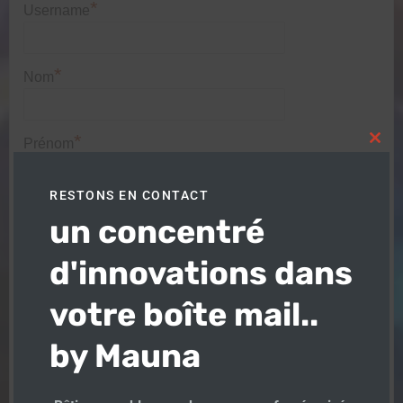
*
Username
*
Nom
*
Prénom
Clos
this
modu
RESTONS EN CONTACT
*
vous êtes
un concentré
d'innovations dans
*
Courriel
votre boîte mail..
by Mauna
*
ville /city