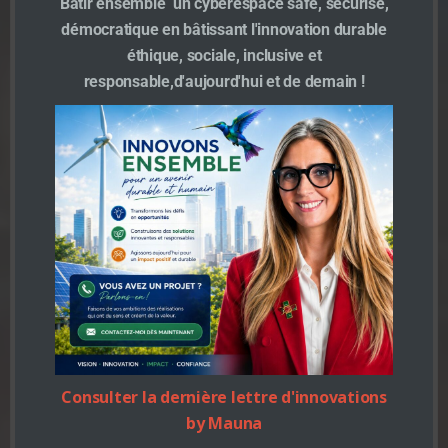
Bâtir ensemble un cyberespace safe, sécurisé,
*
Code Postal/ Zip
démocratique en bâtissant l'innovation durable
éthique, sociale, inclusive et
responsable,d'aujourd'hui et de demain !
*
Pays / Country
*
TéléPhone
*
Champ requis
No Tag
Consulter la dernière lettre d'innovations
Post
Post
by Mauna
PRÉCÉDENT
SUIVANT