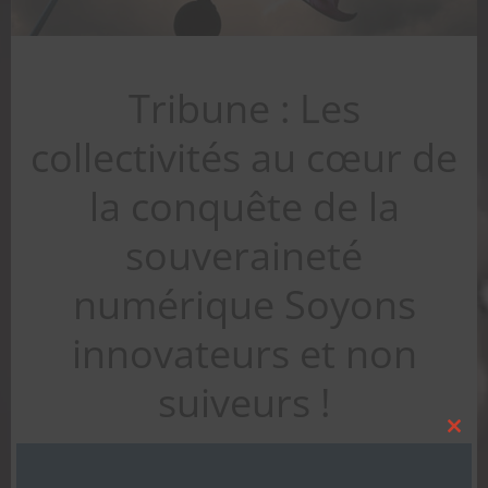
Tribune : Les
collectivités au cœur de
la conquête de la
souveraineté
numérique Soyons
innovateurs et non
suiveurs !
Clos
this
TeamMauna
-
20 h 40 min
modu