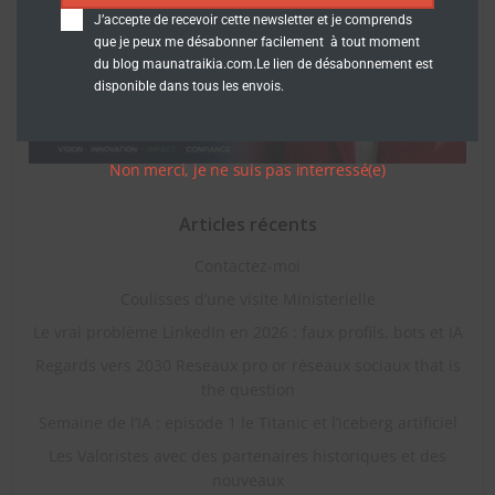
J’accepte de recevoir cette newsletter et je comprends
que je peux me désabonner facilement à tout moment
du blog maunatraikia.com.Le lien de désabonnement est
disponible dans tous les envois.
Non merci, je ne suis pas interressé(e)
Articles récents
Contactez-moi
Coulisses d’une visite Ministerielle
Le vrai problème LinkedIn en 2026 : faux profils, bots et IA
Regards vers 2030 Reseaux pro or réseaux sociaux that is
the question
Semaine de l’IA : episode 1 le Titanic et l’iceberg artificiel
Les Valoristes avec des partenaires historiques et des
nouveaux