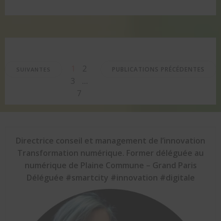
Posts
Posts
Posts
Page
Page
Page
1
2
PUBLICATIONS PRÉCÉDENTES
SUIVANTES
Page
3
…
navigation
navigation
navigation
7
Directrice conseil et management de l’innovation
Transformation numérique. Former déléguée au
numérique de Plaine Commune – Grand Paris
Déléguée #smartcity #innovation #digitale