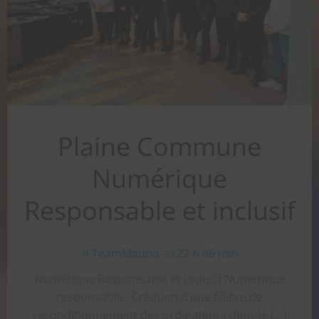
RGPD et responsabilite juridique ELU & agents
risques pénales cinq ans d’emprisonnement et de
300 000 […]
En savoir plus
Plaine Commune
Numérique
Responsable et inclusif
TeamMauna
-
22 h 06 min
Numérique Responsable et inclusif Numerique
responsable : Création d’une fillière de
reconditionnement des ordinateurs dans le […]