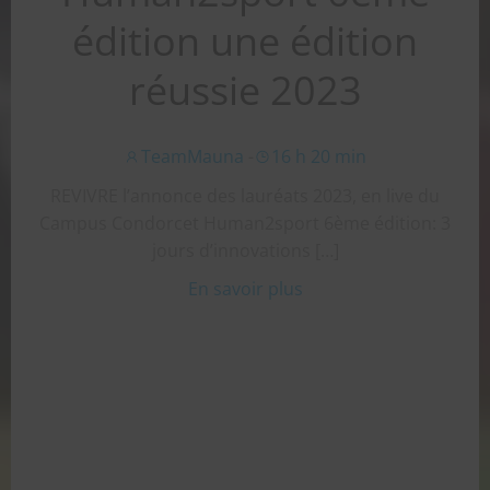
édition une édition
réussie 2023
TeamMauna
-
16 h 20 min
REVIVRE l’annonce des lauréats 2023, en live du
Campus Condorcet Human2sport 6ème édition: 3
jours d’innovations […]
En savoir plus