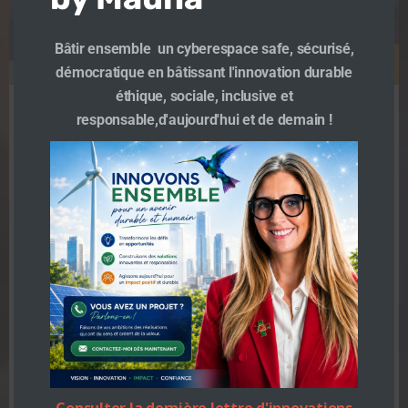
Bâtir ensemble un cyberespace safe, sécurisé,
démocratique en bâtissant l'innovation durable
éthique, sociale, inclusive et
responsable,d'aujourd'hui et de demain !
Annuaire collaboratif
des acteurs de
l’inclusion numérique
par les acteurs de
l’inclusion numérique
TeamMauna
-
12 h 14 min
Vous êtes un acteur de l’inclusion numérique de
Consulter la dernière lettre d'innovations