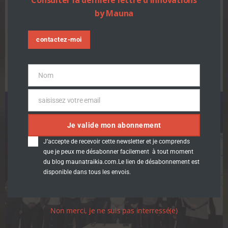
Plaine Commune. Pensez à vous référencer dans
by Mauna
l’annuaire […]
En savoir plus
contactez-moi
Nom
Nom
saisissez votre email
Email
Je valide mon abonnement
J’accepte de recevoir cette newsletter et je comprends
que je peux me désabonner facilement à tout moment
du blog maunatraikia.com.Le lien de désabonnement est
disponible dans tous les envois.
Non merci, je ne suis pas interressé(e)