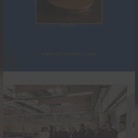
RGPD et responsabilite
juridique ELU & agents
risques penales
TeamMauna
-
16 h 09 min