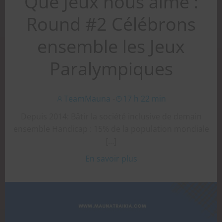
Que Jeux nous aime :
Round #2 Célébrons
ensemble les Jeux
Paralympiques
TeamMauna
-
17 h 22 min
Depuis 2014: Bâtir la société inclusive de demain
ensemble Handicap : 15% de la population mondiale
[…]
En savoir plus