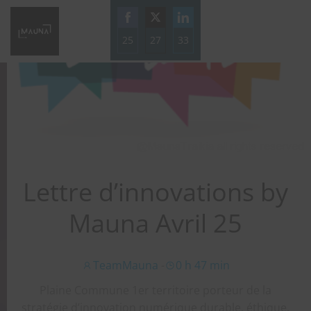
Aller
au
25
27
contenu
33
Share
Share
Share
on
on
on
Facebook
Twitter
LinkedIn
Lettre d’innovations by
Mauna Avril 25
TeamMauna
-
0 h 47 min
Plaine Commune 1er territoire porteur de la
stratégie d’innovation numérique durable, éthique,