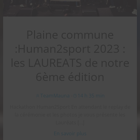
Plaine commune
:Human2sport 2023 :
les LAUREATS de notre
6ème édition
TeamMauna
-
14 h 35 min
Hackathon Human2Sport En attendant le replay de
la cérémonie et les photos je vous présente les
Lauréats […]
En savoir plus