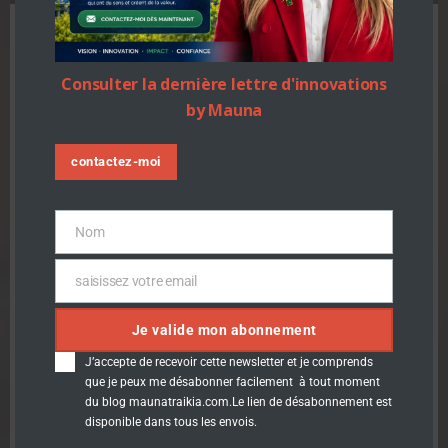
Forum de la donnée
Consulter la dernière lettre d'innovations
by Mauna
territoriale : Mise en
oeuvre de NIS2 et
contactez-moi
sécurité des données
Nom
Nom
TeamMauna
-
14 h 55 min
saisissez votre email
Email
Mise en oeuvre de NIS2 et sécurité des données Co-
Je valide mon abonnement
organisée par la FNCCR, la DINUM, l’ANCT […]
J’accepte de recevoir cette newsletter et je comprends
En savoir plus
que je peux me désabonner facilement à tout moment
du blog maunatraikia.com.Le lien de désabonnement est
disponible dans tous les envois.