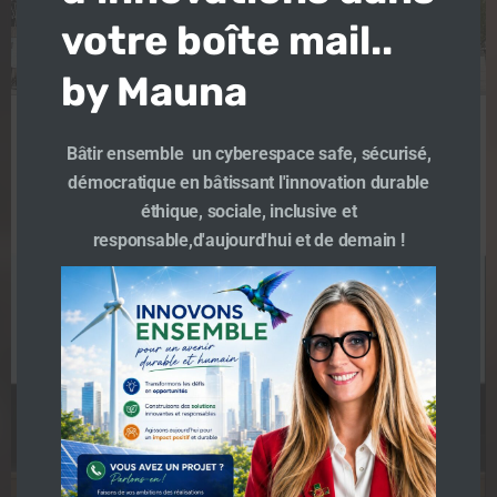
votre boîte mail..
by Mauna
La fabrique de la flèche
Bâtir ensemble un cyberespace safe, sécurisé,
démocratique en bâtissant l'innovation durable
éthique, sociale, inclusive et
TeamMauna
-
0 h 45 min
responsable,d'aujourd'hui et de demain !
Je vous emmène en avant-première à #SaintDenis,
au cœur de la Basilique Cathédrale, pour découvrir
le […]
En savoir plus