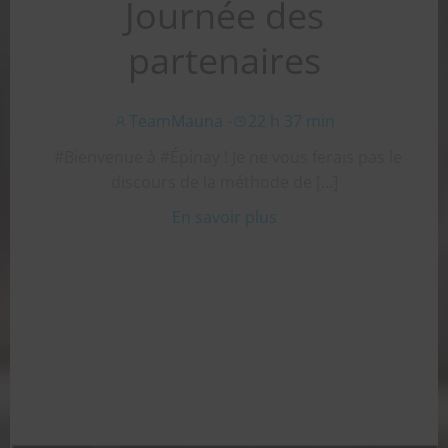
Journée des
partenaires
TeamMauna
-
22 h 37 min
#Bienvenue à #Épinay ! Je ne vous ferais pas le
discours de la méthode de […]
En savoir plus