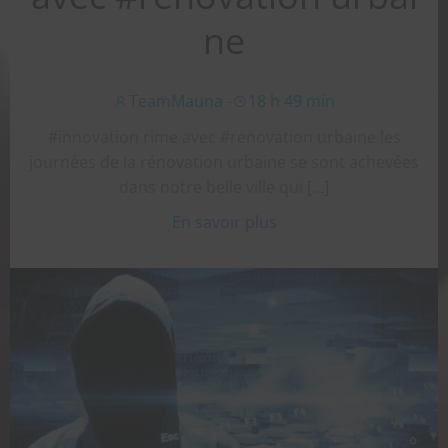
ne
TeamMauna
-
18 h 49 min
#innovation rime avec #renovation urbaine les
journées de la rénovation urbaine se sont achevées
dans notre belle ville qui […]
En savoir plus