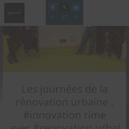
Aller
au
25
27
contenu
33
Share
Share
Share
on
on
on
Facebook
Twitter
LinkedIn
Les journées de la
rénovation urbaine :
#innovation rime
avec #renovation urbai