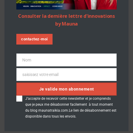
Déléguée #smartcity #innovation #digitale
Consulter la dernière lettre d'innovations
by Mauna
contactez-moi
Nom
Nom
saisissez votre email
Email
Je valide mon abonnement
J’accepte de recevoir cette newsletter et je comprends
que je peux me désabonner facilement à tout moment
du blog maunatraikia.com.Le lien de désabonnement est
disponible dans tous les envois.