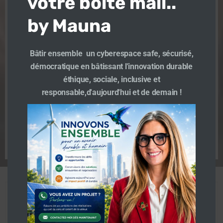
votre boîte mail..
concernés . Nous pouvons tous être confrontés
action malveillante […]
by Mauna
En savoir plus
Bâtir ensemble un cyberespace safe, sécurisé,
démocratique en bâtissant l'innovation durable
s’enregistrer
éthique, sociale, inclusive et
responsable,d'aujourd'hui et de demain !
TeamMauna
-
16 h 38 min
[bbp-register] (suite…)
En savoir plus
Directrice conseil et management de l’innovation
Transformation numérique. Former déléguée au
numérique de Plaine Commune – Grand Paris