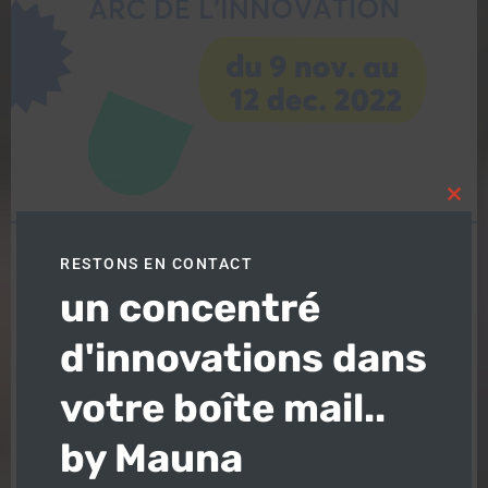
Clos
this
modu
RESTONS EN CONTACT
un concentré
Plaine commune Appel
d'innovations dans
à Projets le GRAND
votre boîte mail..
PARIS des projets à
by Mauna
impacts