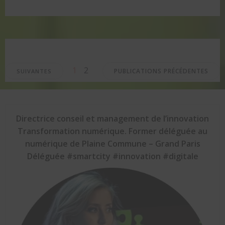
Posts
Posts
Posts
Page
Page
1
2
PUBLICATIONS PRÉCÉDENTES
SUIVANTES
navigation
navigation
navigation
Directrice conseil et management de l’innovation
Transformation numérique. Former déléguée au
numérique de Plaine Commune – Grand Paris
Déléguée #smartcity #innovation #digitale