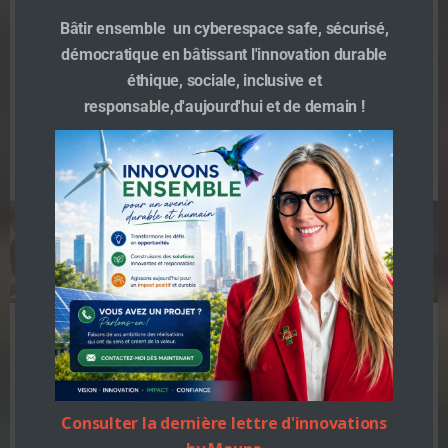
Bâtir ensemble un cyberespace safe, sécurisé,
TeamMauna
-
19 h 10 min
démocratique en bâtissant l'innovation durable
#plainecommune L’appel à projet est de retour ! et
éthique, sociale, inclusive et
c’est le 10 ème et nous en sommes […]
responsable,d'aujourd'hui et de demain !
En savoir plus
Consulter la dernière lettre d'innovations