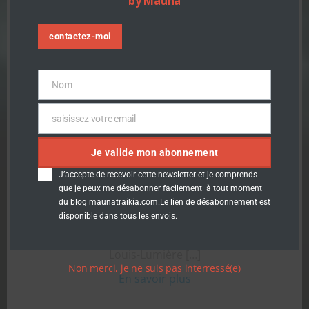
by Mauna
Appel à candidature :
contactez-moi
intégrer la TikTok
Académie des
Nom
Nom
créateurs Ecole
saisissez votre email
Email
L.Lumière
Je valide mon abonnement
J’accepte de recevoir cette newsletter et je comprends
que je peux me désabonner facilement à tout moment
TeamMauna
-
20 h 07 min
du blog maunatraikia.com.Le lien de désabonnement est
disponible dans tous les envois.
Lancement de la TikTok Académie des créateurs
Paris le 8 juin 2022 – L’École nationale supérieure
Louis-Lumière […]
Non merci, je ne suis pas interressé(e)
En savoir plus