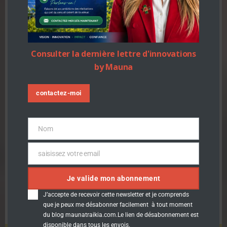
jusqu’au 2 juillet
TeamMauna
-
14 h 13 min
Consulter la dernière lettre d'innovations
by Mauna
Ce concours est ouvert aux entrepreneurs en
devenir et en activité issus, ayant implanté ou
souhaitant […]
contactez-moi
En savoir plus
Nom
Nom
saisissez votre email
Email
Je valide mon abonnement
J’accepte de recevoir cette newsletter et je comprends
que je peux me désabonner facilement à tout moment
du blog maunatraikia.com.Le lien de désabonnement est
disponible dans tous les envois.