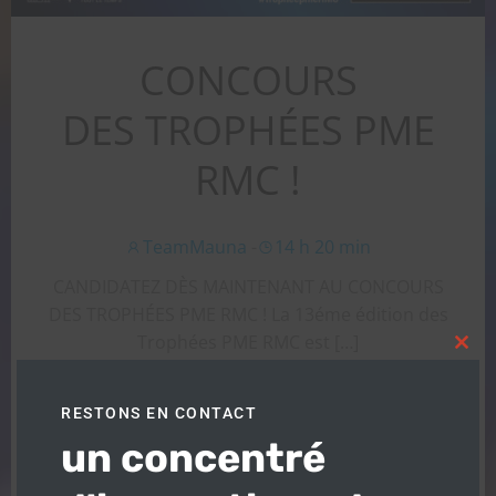
CONCOURS
DES TROPHÉES PME
RMC !
TeamMauna
-
14 h 20 min
CANDIDATEZ DÈS MAINTENANT AU CONCOURS
DES TROPHÉES PME RMC ! La 13éme édition des
Trophées PME RMC est […]
Clos
this
En savoir plus
modu
RESTONS EN CONTACT
un concentré