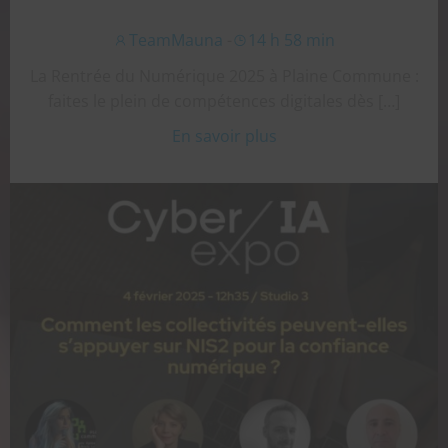
TeamMauna
-
14 h 58 min
La Rentrée du Numérique 2025 à Plaine Commune :
faites le plein de compétences digitales dès […]
En savoir plus