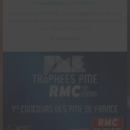
TeamMauna
-
13 h 00 min
Vous êtes une TPE/PME, un.e indépendant.e ou un.e
porteur.se de projet avancé.e implanté.e.s sur l’une
des villes de Plaine […]
En savoir plus