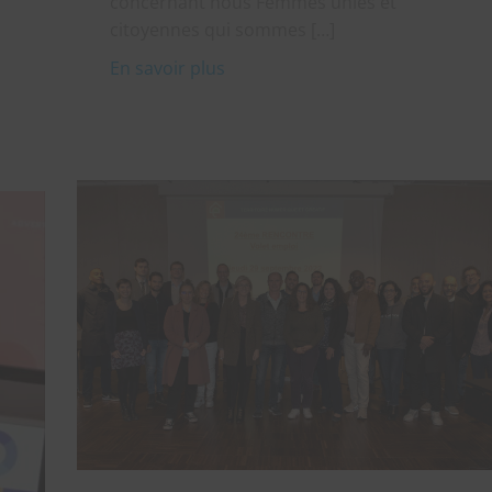
concernant nous Femmes unies et
citoyennes qui sommes […]
En savoir plus