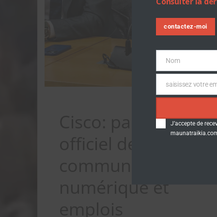
Consulter la de
contactez-moi
Nom
Nom
saisissez votre em
Email
Cisco: partenaire
J’accepte de rece
maunatraikia.com.
officiel de Plaine
commune stratégie
numérique et
emplois