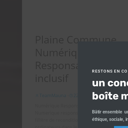
Plaine Commune
Numérique
Responsable et
RESTONS EN C
inclusif
un con
boîte m
TeamMauna
-
22 h 06 min
Numérique Responsable et inclusif
Bâtir ensemble un
Numerique responsable : Création d’une
éthique, sociale, 
fillière de reconditionnement des
ordinateurs dans le […]