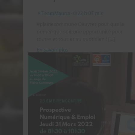
TeamMauna
-
22 h 07 min
#plainecommune Oeuvrer pour que le
numérique soit une opportunité pour
toutes et tous et au quotidien ! […]
En savoir plus