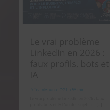
Le vrai problème
LinkedIn en 2026 :
faux profils, bots et
IA
TeamMauna
-
21 h 55 min
Le vrai problème LinkedIn en 2026 : faux
profils, bots et IA L’un des sujets les […]