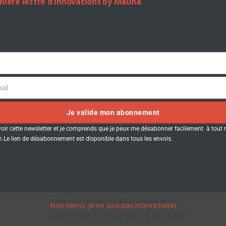
rnière lettre d'innovations by Mauna
Place des femmes
dans les politiques
ail
publiques une
Je valide mon abonnement
intervention
voir cette newsletter et je comprends que je peux me désabonner facilement à tou
Le lien de désabonnement est disponible dans tous les envois.
toujours d’actualité
TeamMauna
-
19 h 22 min
#plainecommune Retrouvez mon
Non merci, je ne suis pas interressé(e)
intervention au conseil de territoire