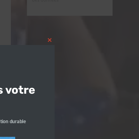
Close
this
module
s votre
tion durable