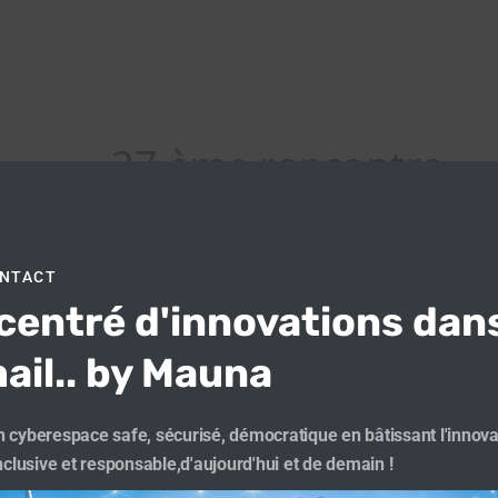
27 ème rencontre
numérique et
prospective emploi
ONTACT
centré d'innovations dan
TeamMauna
-
19 h 23 min
ail.. by Mauna
27ème rencontre Numérique Emplois et
prospective. AGIR du concret et
pragmatique « Les métiers de demain sont
 cyberespace safe, sécurisé, démocratique en bâtissant l'innova
[…]
inclusive et responsable,d'aujourd'hui et de demain !
En savoir plus