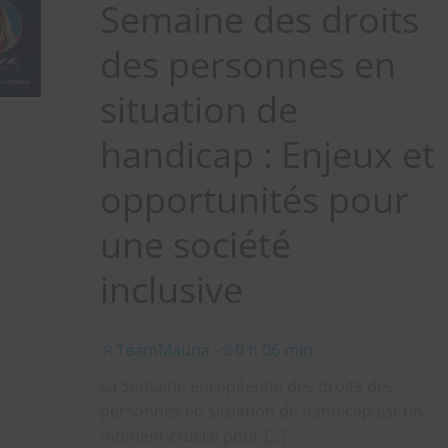
Semaine des droits
des personnes en
situation de
handicap : Enjeux et
opportunités pour
une société
inclusive
TeamMauna
-
0 h 06 min
La Semaine européenne des droits des
personnes en situation de handicap est un
moment crucial pour […]