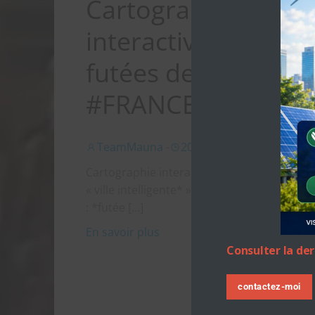
Cartographie
interactive des ville
futées de demain
#FRANCE #EUROP
TeamMauna
-
20 h 08 min
Cartographie interactive des initiatives de l
« ville intelligente* » en France et en Europ
: *futée […]
En savoir plus
Consulter la de
contactez-moi