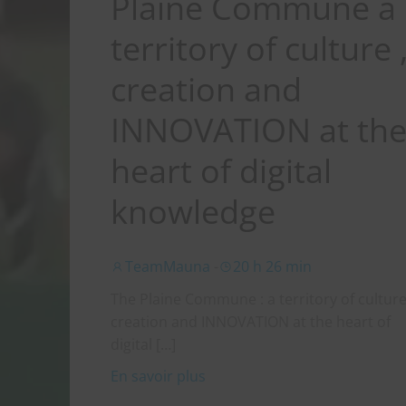
Plaine Commune a
territory of culture 
creation and
INNOVATION at th
heart of digital
knowledge
TeamMauna
-
20 h 26 min
The Plaine Commune : a territory of culture
creation and INNOVATION at the heart of
digital […]
En savoir plus