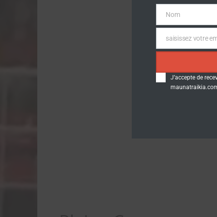
Nom
Nom
saisissez votre em
Email
J’accepte de rece
maunatraikia.com.