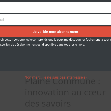
ail
Je valide mon abonnement
voir cette newsletter et je comprends que je peux me désabonner facilement à tou
Le lien de désabonnement est disponible dans tous les envois.
Plaine Commune :
Non merci, je ne suis pas interressé(e)
innovation au cœur
des savoirs