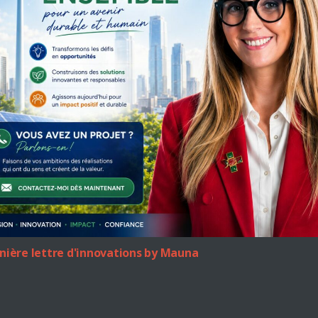
Urbaines
s
TeamMauna
-
20 h 10 min
Plaine commune : Lancement des Matinales
E
Rêves de Scènes Urbaines l Depuis 2014
nous avons lancé […]
En savoir plus
a
e
rnière lettre d'innovations by Mauna