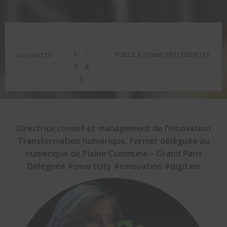
Posts
Posts
Posts
Page
Page
Page
1
2
PUBLICATIONS PRÉCÉDENTES
SUIVANTES
Page
Page
3
4
navigation
navigation
navigation
5
Directrice conseil et management de l’innovation
Transformation numérique. Former déléguée au
numérique de Plaine Commune – Grand Paris
Déléguée #smartcity #innovation #digitale