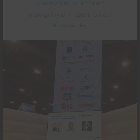
TeamMauna
-
19 h 54 min
[robo-gallery id= »19285″] (suite…)
En savoir plus