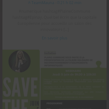
TeamMauna
-
21 h 02 min
#numerique hashtag#PlaineCommune
hashtag#Epinay, Quel bel écrin que la capitale
Européenne pour accueillir un salon des
innovateurs […]
En savoir plus