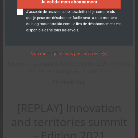
ambitions,
Je valide mon abonnement
J’accepte de recevoir cette newsletter et je comprends
construisons notre
que je peux me désabonner facilement à tout moment
du blog maunatraikia.com.Le lien de désabonnement est
avenir
disponible dans tous les envois.
TeamMauna
-
12 h 46 min
Non merci, je ne suis pas interressé(e)
Systematic a organisé, le 8 septembre 2021, de 16h à
19h, en streaming live, la 16ème […]
En savoir plus
[REPLAY] Innovation
and territories summit
– Edition 2021