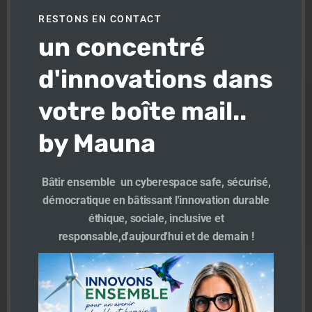
modu
TeamMauna
-
12 h 52 min
RESTONS EN CONTACT
(suite…)
un concentré
En savoir plus
d'innovations dans
votre boîte mail..
by Mauna
Bâtir ensemble un cyberespace safe, sécurisé,
démocratique en bâtissant l'innovation durable
éthique, sociale, inclusive et
responsable,d'aujourd'hui et de demain !