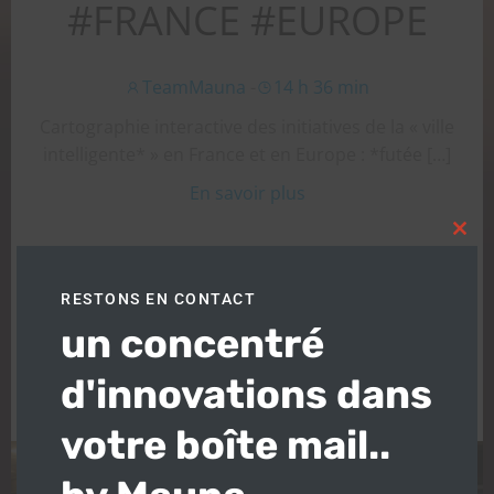
#FRANCE #EUROPE
TeamMauna
-
14 h 36 min
Cartographie interactive des initiatives de la « ville
intelligente* » en France et en Europe : *futée […]
En savoir plus
Clos
this
modu
RESTONS EN CONTACT
un concentré
d'innovations dans
votre boîte mail..