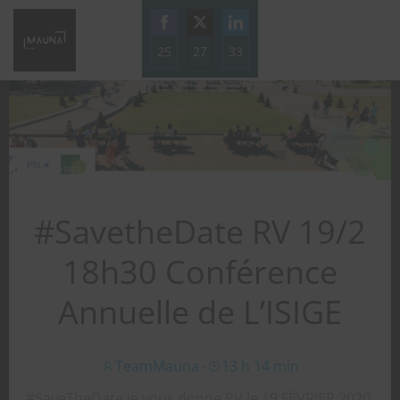
Aller
au
25
27
contenu
33
Share
Share
Share
on
on
on
Facebook
Twitter
LinkedIn
#SavetheDate RV 19/2
18h30 Conférence
Annuelle de L’ISIGE
TeamMauna
-
13 h 14 min
#SaveTheDate je vous donne RV le 19 FÉVRIER 2020.