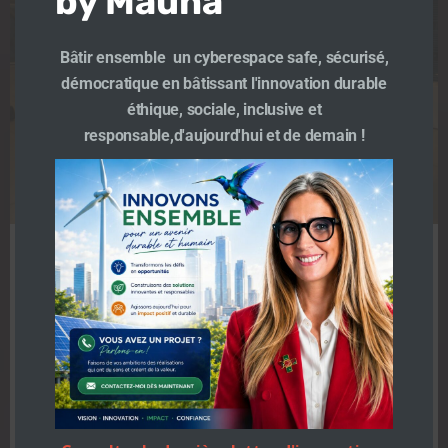
by Mauna
Bâtir ensemble un cyberespace safe, sécurisé,
démocratique en bâtissant l'innovation durable
éthique, sociale, inclusive et
responsable,d'aujourd'hui et de demain !
Hackathon 2019
Human2Sport
TeamMauna
-
18 h 37 min
Human2SPort un partenariat initié par Plaine
commune Pole Média Grand Paris Orange IDF