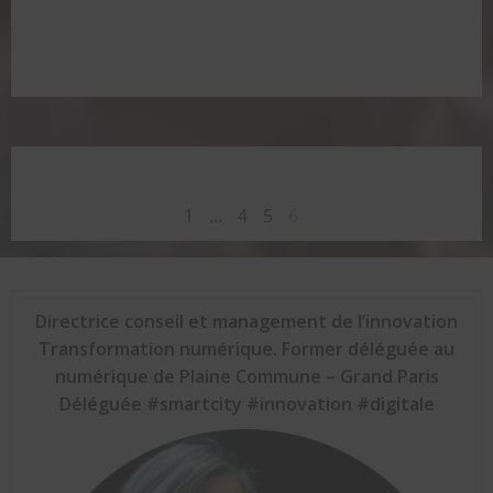
Posts
Page
Page
Page
Page
1
…
4
5
6
navigation
Directrice conseil et management de l’innovation
Transformation numérique. Former déléguée au
numérique de Plaine Commune – Grand Paris
Déléguée #smartcity #innovation #digitale