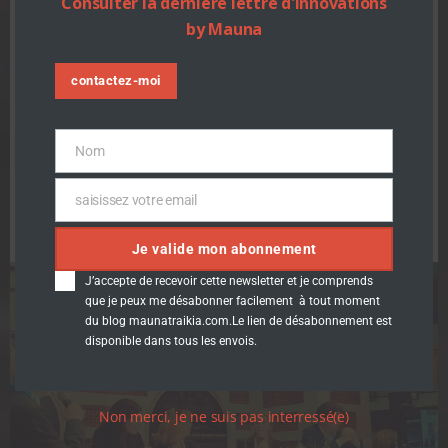
Consulter la dernière lettre d'innovations
Human2Sport : 155 […]
by Mauna
En savoir plus
contactez-moi
Nom
Nom
saisissez votre email
Email
Je valide mon abonnement
J’accepte de recevoir cette newsletter et je comprends
que je peux me désabonner facilement à tout moment
du blog maunatraikia.com.Le lien de désabonnement est
disponible dans tous les envois.
Non merci, je ne suis pas interressé(e)